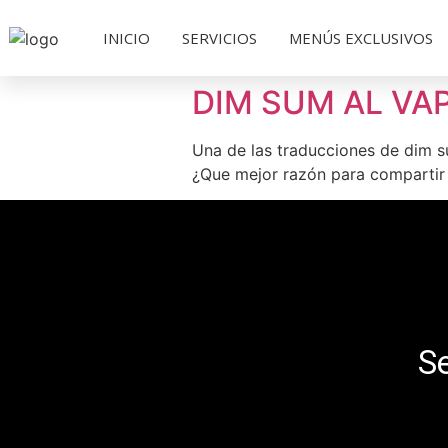
INICIO
SERVICIOS
MENÚS EXCLUSIVOS
DIM SUM AL VA
Una de las traducciones de dim s
¿Que mejor razón para compartir 
Se