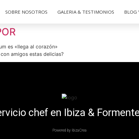
SOBRE NOSOTROS
GALERIA & TESTIMONIOS
BLOG 
POR
um es «llega al corazón»
con amigos estas delicias?
rvicio chef en Ibiza & Forment
Powered by IbizaCrea